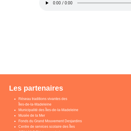
Les partenaires
Réseau traditions vivantes des
Îles-de-la-Madeleine
Municipalité des Îles-de-la-Madeleine
Musée de la Mer
Fonds du Grand Mouvement Desjardins
Centre de services scolaire des Îles