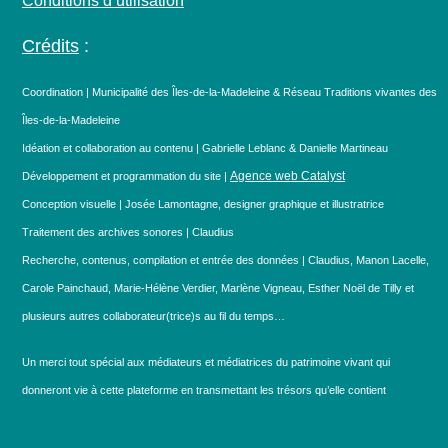
Conditions d’utilisation
Crédits
:
Coordination | Municipalité des Îles-de-la-Madeleine & Réseau Traditions vivantes des
Îles-de-la-Madeleine
Idéation et collaboration au contenu | Gabrielle Leblanc & Danielle Martineau
Agence web Catalyst
Développement et programmation du site |
Conception visuelle | Josée Lamontagne, designer graphique et illustratrice
Traitement des archives sonores | Claudius
Recherche, contenus, compilation et entrée des données | Claudius, Manon Lacelle,
Carole Painchaud, Marie-Hélène Verdier, Marlène Vigneau, Esther Noël de Tilly et
plusieurs autres collaborateur(trice)s au fil du temps…
Un merci tout spécial aux médiateurs et médiatrices du patrimoine vivant qui
donneront vie à cette plateforme en transmettant les trésors qu’elle contient