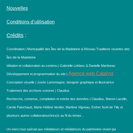
Nouvelles
Conditions d’utilisation
Crédits
:
Coordination | Municipalité des Îles-de-la-Madeleine & Réseau Traditions vivantes des
Îles-de-la-Madeleine
Idéation et collaboration au contenu | Gabrielle Leblanc & Danielle Martineau
Agence web Catalyst
Développement et programmation du site |
Conception visuelle | Josée Lamontagne, designer graphique et illustratrice
Traitement des archives sonores | Claudius
Recherche, contenus, compilation et entrée des données | Claudius, Manon Lacelle,
Carole Painchaud, Marie-Hélène Verdier, Marlène Vigneau, Esther Noël de Tilly et
plusieurs autres collaborateur(trice)s au fil du temps…
Un merci tout spécial aux médiateurs et médiatrices du patrimoine vivant qui