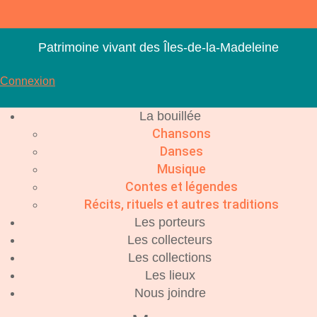
Aller
au
contenu
Patrimoine vivant des Îles-de-la-Madeleine
Connexion
La bouillée
Chansons
Danses
Musique
Contes et légendes
Récits, rituels et autres traditions
Les porteurs
Les collecteurs
Les collections
Les lieux
Nous joindre