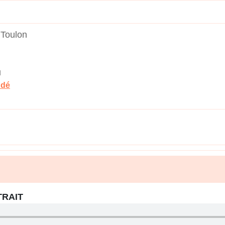
 Toulon
u
ddé
TRAIT