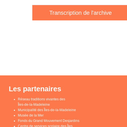
Transcription de l'archive
Les partenaires
Réseau traditions vivantes des
Îles-de-la-Madeleine
Municipalité des Îles-de-la-Madeleine
Musée de la Mer
Fonds du Grand Mouvement Desjardins
Centre de services scolaire des Îles