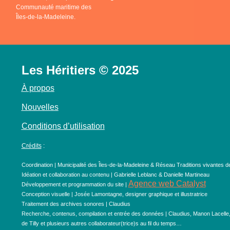
Communauté maritime des
Îles-de-la-Madeleine.
Les Héritiers © 2025
À propos
Nouvelles
Conditions d’utilisation
Crédits
:
Coordination | Municipalité des Îles-de-la-Madeleine & Réseau Traditions vivantes d
Idéation et collaboration au contenu | Gabrielle Leblanc & Danielle Martineau
Agence web Catalyst
Développement et programmation du site |
Conception visuelle | Josée Lamontagne, designer graphique et illustratrice
Traitement des archives sonores | Claudius
Recherche, contenus, compilation et entrée des données | Claudius, Manon Lacelle
de Tilly et plusieurs autres collaborateur(trice)s au fil du temps…