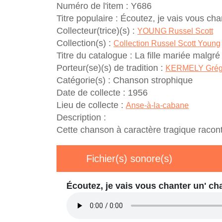
Numéro de l'item :
Y686
Titre populaire :
Écoutez, je vais vous cha
Collecteur(trice)(s) :
YOUNG Russel Scott
Collection(s) :
Collection Russel Scott Young
Titre du catalogue :
La fille mariée malgré
Porteur(se)(s) de tradition :
KERMELY Grég
Catégorie(s) :
Chanson strophique
Date de collecte :
1956
Lieu de collecte :
Anse-à-la-cabane
Description :
Cette chanson à caractère tragique racont
Fichier(s) sonore(s)
Écoutez, je vais vous chanter un' 