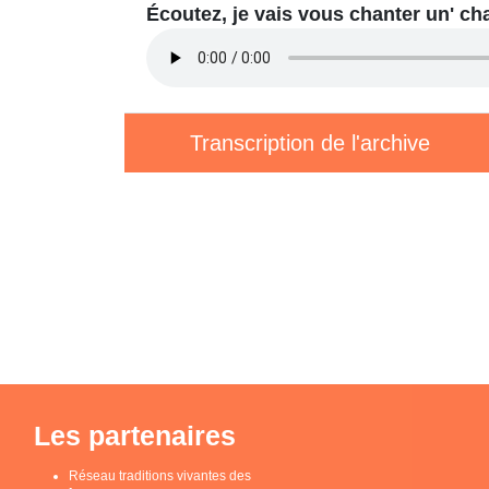
Écoutez, je vais vous chanter un' c
Transcription de l'archive
Les partenaires
Réseau traditions vivantes des