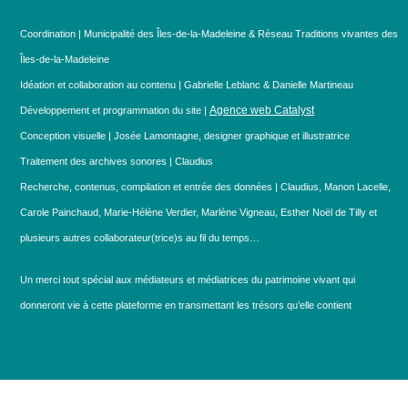
Coordination | Municipalité des Îles-de-la-Madeleine & Réseau Traditions vivantes des
Îles-de-la-Madeleine
Idéation et collaboration au contenu | Gabrielle Leblanc & Danielle Martineau
Agence web Catalyst
Développement et programmation du site |
Conception visuelle | Josée Lamontagne, designer graphique et illustratrice
Traitement des archives sonores | Claudius
Recherche, contenus, compilation et entrée des données | Claudius, Manon Lacelle,
Carole Painchaud, Marie-Hélène Verdier, Marlène Vigneau, Esther Noël de Tilly et
plusieurs autres collaborateur(trice)s au fil du temps…
Un merci tout spécial aux médiateurs et médiatrices du patrimoine vivant qui
donneront vie à cette plateforme en transmettant les trésors qu’elle contient