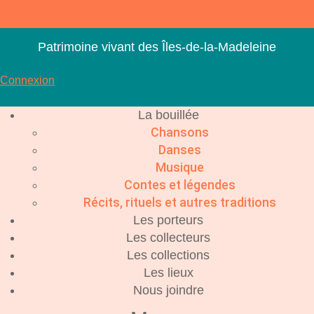
Aller
au
contenu
Patrimoine vivant des Îles-de-la-Madeleine
Connexion
La bouillée
Chansons
Danses
Musique
Contes et légendes
Récits, rituels et autres traditions
Les porteurs
Les collecteurs
Les collections
Les lieux
Nous joindre