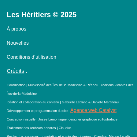
Les Héritiers © 2025
À propos
Nouvelles
Conditions d’utilisation
Crédits
:
Coordination | Municipalité des Îles-de-la-Madeleine & Réseau Traditions vivantes des
Îles-de-la-Madeleine
Idéation et collaboration au contenu | Gabrielle Leblanc & Danielle Martineau
Agence web Catalyst
Développement et programmation du site |
Conception visuelle | Josée Lamontagne, designer graphique et illustratrice
Traitement des archives sonores | Claudius
Recherche, contenus, compilation et entrée des données | Claudius, Manon Lacelle,