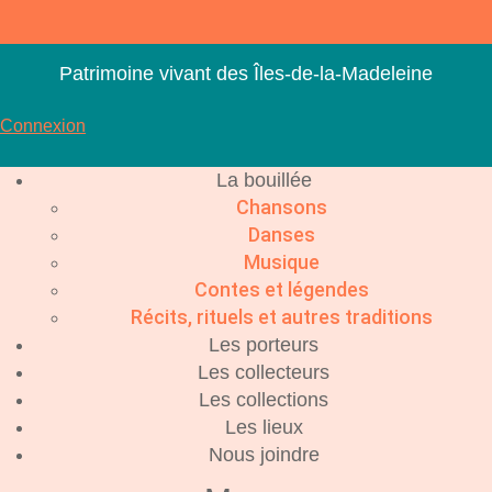
Aller
au
contenu
Patrimoine vivant des Îles-de-la-Madeleine
Connexion
La bouillée
Chansons
Danses
Musique
Contes et légendes
Récits, rituels et autres traditions
Les porteurs
Les collecteurs
Les collections
Les lieux
Nous joindre