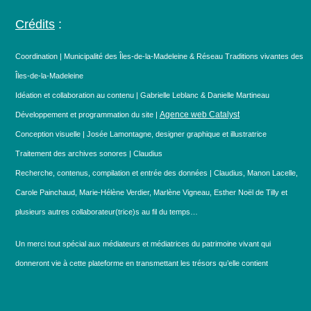
Crédits
:
Coordination | Municipalité des Îles-de-la-Madeleine & Réseau Traditions vivantes des
Îles-de-la-Madeleine
Idéation et collaboration au contenu | Gabrielle Leblanc & Danielle Martineau
Agence web Catalyst
Développement et programmation du site |
Conception visuelle | Josée Lamontagne, designer graphique et illustratrice
Traitement des archives sonores | Claudius
Recherche, contenus, compilation et entrée des données | Claudius, Manon Lacelle,
Carole Painchaud, Marie-Hélène Verdier, Marlène Vigneau, Esther Noël de Tilly et
plusieurs autres collaborateur(trice)s au fil du temps…
Un merci tout spécial aux médiateurs et médiatrices du patrimoine vivant qui
donneront vie à cette plateforme en transmettant les trésors qu’elle contient