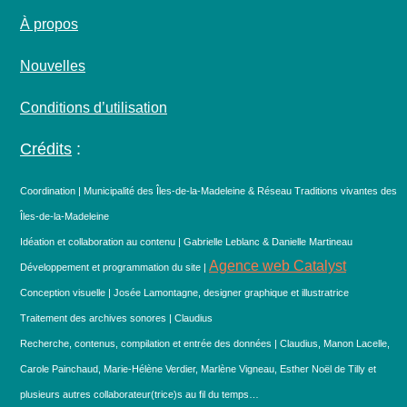
À propos
Nouvelles
Conditions d’utilisation
Crédits
:
Coordination | Municipalité des Îles-de-la-Madeleine & Réseau Traditions vivantes des
Îles-de-la-Madeleine
Idéation et collaboration au contenu | Gabrielle Leblanc & Danielle Martineau
Agence web Catalyst
Développement et programmation du site |
Conception visuelle | Josée Lamontagne, designer graphique et illustratrice
Traitement des archives sonores | Claudius
Recherche, contenus, compilation et entrée des données | Claudius, Manon Lacelle,
Carole Painchaud, Marie-Hélène Verdier, Marlène Vigneau, Esther Noël de Tilly et
plusieurs autres collaborateur(trice)s au fil du temps…