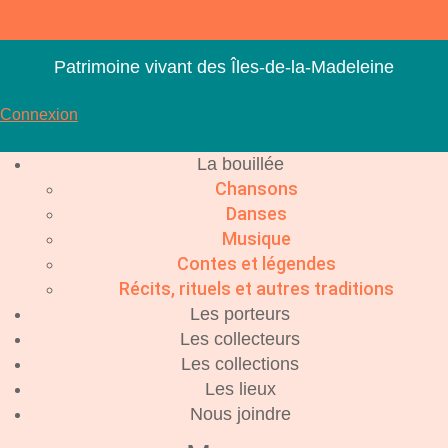
Aller
au
contenu
Patrimoine vivant des Îles-de-la-Madeleine
Connexion
La bouillée
Chansons
Danses
Musique
Contes et légendes
Récits, rituels et autres traditions
Les porteurs
Les collecteurs
Les collections
Les lieux
Nous joindre