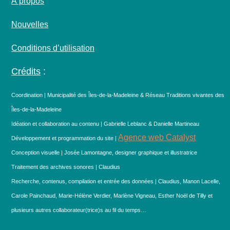
À propos
Nouvelles
Conditions d’utilisation
Crédits
:
Coordination | Municipalité des Îles-de-la-Madeleine & Réseau Traditions vivantes des
Îles-de-la-Madeleine
Idéation et collaboration au contenu | Gabrielle Leblanc & Danielle Martineau
Agence web Catalyst
Développement et programmation du site |
Conception visuelle | Josée Lamontagne, designer graphique et illustratrice
Traitement des archives sonores | Claudius
Recherche, contenus, compilation et entrée des données | Claudius, Manon Lacelle,
Carole Painchaud, Marie-Hélène Verdier, Marlène Vigneau, Esther Noël de Tilly et
plusieurs autres collaborateur(trice)s au fil du temps…