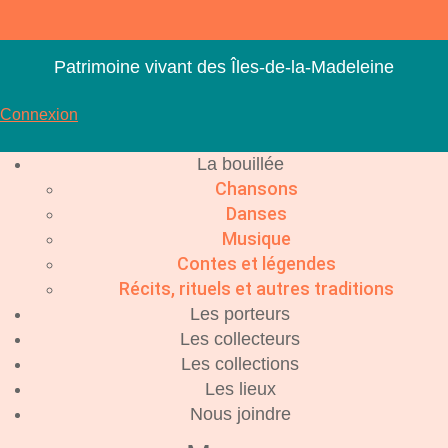
Aller
au
contenu
Patrimoine vivant des Îles-de-la-Madeleine
Connexion
La bouillée
Chansons
Danses
Musique
Contes et légendes
Récits, rituels et autres traditions
Les porteurs
Les collecteurs
Les collections
Les lieux
Nous joindre