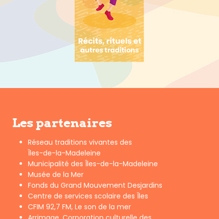
Les partenaires
Réseau traditions vivantes des
Îles-de-la-Madeleine
Municipalité des Îles-de-la-Madeleine
Musée de la Mer
Fonds du Grand Mouvement Desjardins
Centre de services scolaire des Îles
CFIM 92,7 FM, Le son de la mer
Arrimage, Corporation culturelle des