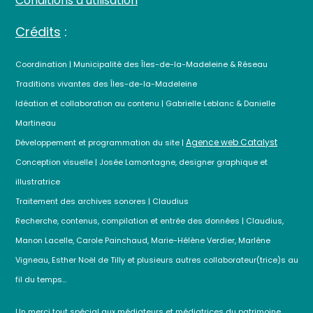
Conditions d’utilisation
Crédits
:
Coordination | Municipalité des Îles-de-la-Madeleine & Réseau
Traditions vivantes des Îles-de-la-Madeleine
Idéation et collaboration au contenu | Gabrielle Leblanc & Danielle
Martineau
Agence web Catalyst
Développement et programmation du site |
Conception visuelle | Josée Lamontagne, designer graphique et
illustratrice
Traitement des archives sonores | Claudius
Recherche, contenus, compilation et entrée des données | Claudius,
Manon Lacelle, Carole Painchaud, Marie-Hélène Verdier, Marlène
Vigneau, Esther Noël de Tilly et plusieurs autres collaborateur(trice)s au
fil du temps…
Un merci tout spécial aux médiateurs et médiatrices du patrimoine