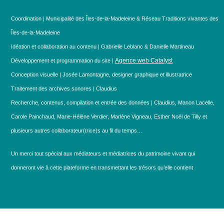
Coordination | Municipalité des Îles-de-la-Madeleine & Réseau Traditions vivantes des
Îles-de-la-Madeleine
Idéation et collaboration au contenu | Gabrielle Leblanc & Danielle Martineau
Agence web Catalyst
Développement et programmation du site |
Conception visuelle | Josée Lamontagne, designer graphique et illustratrice
Traitement des archives sonores | Claudius
Recherche, contenus, compilation et entrée des données | Claudius, Manon Lacelle,
Carole Painchaud, Marie-Hélène Verdier, Marlène Vigneau, Esther Noël de Tilly et
plusieurs autres collaborateur(trice)s au fil du temps…
Un merci tout spécial aux médiateurs et médiatrices du patrimoine vivant qui
donneront vie à cette plateforme en transmettant les trésors qu’elle contient