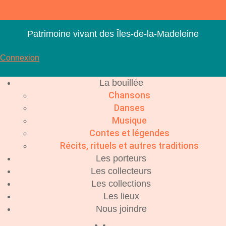
Aller
au
contenu
Patrimoine vivant des Îles-de-la-Madeleine
Connexion
La bouillée
Chansons
Danses
Musique
Contes et légendes
Récits, rituels et autres traditions
Les porteurs
Les collecteurs
Les collections
Les lieux
Nous joindre