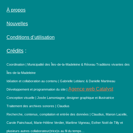
À propos
Nouvelles
Conditions d’utilisation
Crédits
:
Coordination | Municipalité des Îles-de-la-Madeleine & Réseau Traditions vivantes des
Îles-de-la-Madeleine
Idéation et collaboration au contenu | Gabrielle Leblanc & Danielle Martineau
Agence web Catalyst
Développement et programmation du site |
Conception visuelle | Josée Lamontagne, designer graphique et illustratrice
Traitement des archives sonores | Claudius
Recherche, contenus, compilation et entrée des données | Claudius, Manon Lacelle,
Carole Painchaud, Marie-Hélène Verdier, Marlène Vigneau, Esther Noël de Tilly et
plusieurs autres collaborateur(trice)s au fil du temps…