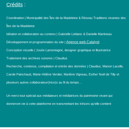
Crédits
:
Coordination | Municipalité des Îles-de-la-Madeleine & Réseau Traditions vivantes des
Îles-de-la-Madeleine
Idéation et collaboration au contenu | Gabrielle Leblanc & Danielle Martineau
Agence web Catalyst
Développement et programmation du site |
Conception visuelle | Josée Lamontagne, designer graphique et illustratrice
Traitement des archives sonores | Claudius
Recherche, contenus, compilation et entrée des données | Claudius, Manon Lacelle,
Carole Painchaud, Marie-Hélène Verdier, Marlène Vigneau, Esther Noël de Tilly et
plusieurs autres collaborateur(trice)s au fil du temps…
Un merci tout spécial aux médiateurs et médiatrices du patrimoine vivant qui
donneront vie à cette plateforme en transmettant les trésors qu’elle contient