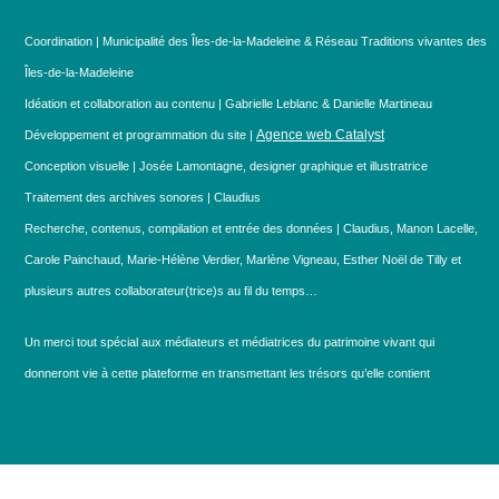
Coordination | Municipalité des Îles-de-la-Madeleine & Réseau Traditions vivantes des
Îles-de-la-Madeleine
Idéation et collaboration au contenu | Gabrielle Leblanc & Danielle Martineau
Agence web Catalyst
Développement et programmation du site |
Conception visuelle | Josée Lamontagne, designer graphique et illustratrice
Traitement des archives sonores | Claudius
Recherche, contenus, compilation et entrée des données | Claudius, Manon Lacelle,
Carole Painchaud, Marie-Hélène Verdier, Marlène Vigneau, Esther Noël de Tilly et
plusieurs autres collaborateur(trice)s au fil du temps…
Un merci tout spécial aux médiateurs et médiatrices du patrimoine vivant qui
donneront vie à cette plateforme en transmettant les trésors qu’elle contient