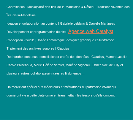
Coordination | Municipalité des Îles-de-la-Madeleine & Réseau Traditions vivantes des
Îles-de-la-Madeleine
Idéation et collaboration au contenu | Gabrielle Leblanc & Danielle Martineau
Agence web Catalyst
Développement et programmation du site |
Conception visuelle | Josée Lamontagne, designer graphique et illustratrice
Traitement des archives sonores | Claudius
Recherche, contenus, compilation et entrée des données | Claudius, Manon Lacelle,
Carole Painchaud, Marie-Hélène Verdier, Marlène Vigneau, Esther Noël de Tilly et
plusieurs autres collaborateur(trice)s au fil du temps…
Un merci tout spécial aux médiateurs et médiatrices du patrimoine vivant qui
donneront vie à cette plateforme en transmettant les trésors qu’elle contient