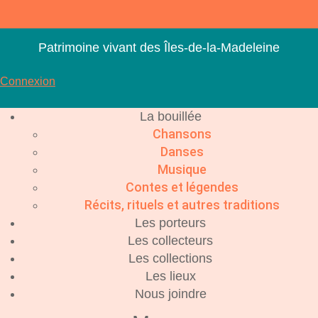
Aller
au
contenu
Patrimoine vivant des Îles-de-la-Madeleine
Connexion
La bouillée
Chansons
Danses
Musique
Contes et légendes
Récits, rituels et autres traditions
Les porteurs
Les collecteurs
Les collections
Les lieux
Nous joindre