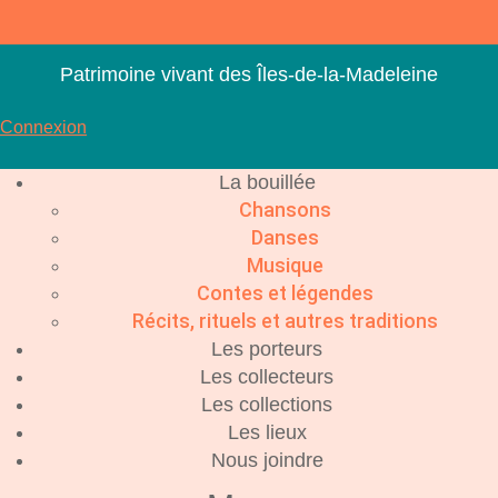
Aller
au
contenu
Patrimoine vivant des Îles-de-la-Madeleine
Connexion
La bouillée
Chansons
Danses
Musique
Contes et légendes
Récits, rituels et autres traditions
Les porteurs
Les collecteurs
Les collections
Les lieux
Nous joindre