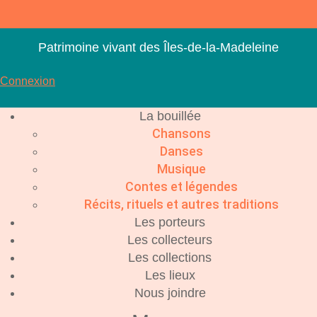
Aller
au
contenu
Patrimoine vivant des Îles-de-la-Madeleine
Connexion
La bouillée
Chansons
Danses
Musique
Contes et légendes
Récits, rituels et autres traditions
Les porteurs
Les collecteurs
Les collections
Les lieux
Nous joindre