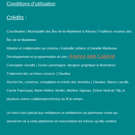
Conditions d’utilisation
Crédits
:
Coordination | Municipalité des Îles-de-la-Madeleine & Réseau Traditions vivantes des
Îles-de-la-Madeleine
Idéation et collaboration au contenu | Gabrielle Leblanc & Danielle Martineau
Agence web Catalyst
Développement et programmation du site |
Conception visuelle | Josée Lamontagne, designer graphique et illustratrice
Traitement des archives sonores | Claudius
Recherche, contenus, compilation et entrée des données | Claudius, Manon Lacelle,
Carole Painchaud, Marie-Hélène Verdier, Marlène Vigneau, Esther Noël de Tilly et
plusieurs autres collaborateur(trice)s au fil du temps…
Un merci tout spécial aux médiateurs et médiatrices du patrimoine vivant qui
donneront vie à cette plateforme en transmettant les trésors qu’elle contient