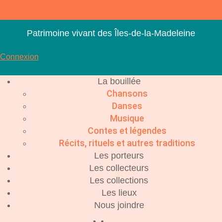
Aller
au
contenu
Patrimoine vivant des Îles-de-la-Madeleine
Connexion
La bouillée
Chansons
Danses
Musique
Contes et légendes
Récits, rituels et autres traditions
Les porteurs
Les collecteurs
Les collections
Les lieux
Nous joindre