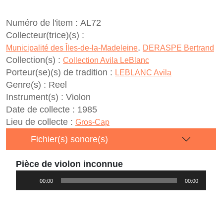
Numéro de l'item :
AL72
Collecteur(trice)(s) :
,
Municipalité des Îles-de-la-Madeleine
DERASPE Bertrand
Collection(s) :
Collection Avila LeBlanc
Porteur(se)(s) de tradition :
LEBLANC Avila
Genre(s) :
Reel
Instrument(s) :
Violon
Date de collecte :
1985
Lieu de collecte :
Gros-Cap
Fichier(s) sonore(s)
Pièce de violon inconnue
Lecteur
00:00
00:00
audio