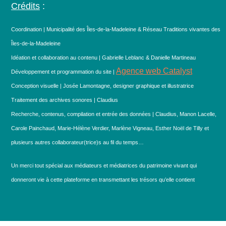
Crédits
:
Coordination | Municipalité des Îles-de-la-Madeleine & Réseau Traditions vivantes des
Îles-de-la-Madeleine
Idéation et collaboration au contenu | Gabrielle Leblanc & Danielle Martineau
Agence web Catalyst
Développement et programmation du site |
Conception visuelle | Josée Lamontagne, designer graphique et illustratrice
Traitement des archives sonores | Claudius
Recherche, contenus, compilation et entrée des données | Claudius, Manon Lacelle,
Carole Painchaud, Marie-Hélène Verdier, Marlène Vigneau, Esther Noël de Tilly et
plusieurs autres collaborateur(trice)s au fil du temps…
Un merci tout spécial aux médiateurs et médiatrices du patrimoine vivant qui
donneront vie à cette plateforme en transmettant les trésors qu’elle contient