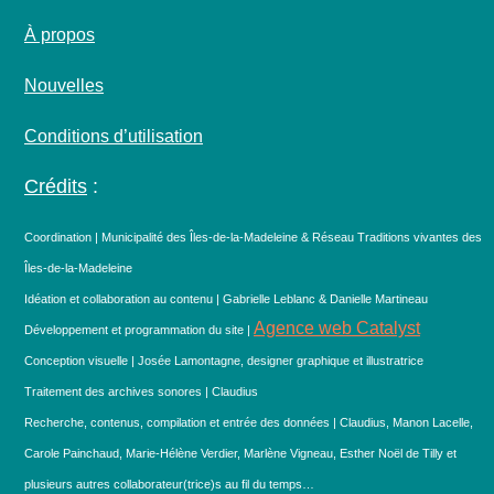
À propos
Nouvelles
Conditions d’utilisation
Crédits
:
Coordination | Municipalité des Îles-de-la-Madeleine & Réseau Traditions vivantes des
Îles-de-la-Madeleine
Idéation et collaboration au contenu | Gabrielle Leblanc & Danielle Martineau
Agence web Catalyst
Développement et programmation du site |
Conception visuelle | Josée Lamontagne, designer graphique et illustratrice
Traitement des archives sonores | Claudius
Recherche, contenus, compilation et entrée des données | Claudius, Manon Lacelle,
Carole Painchaud, Marie-Hélène Verdier, Marlène Vigneau, Esther Noël de Tilly et
plusieurs autres collaborateur(trice)s au fil du temps…