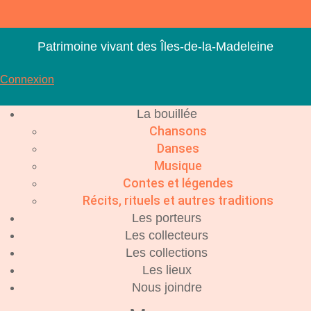
Aller
au
contenu
Patrimoine vivant des Îles-de-la-Madeleine
Connexion
La bouillée
Chansons
Danses
Musique
Contes et légendes
Récits, rituels et autres traditions
Les porteurs
Les collecteurs
Les collections
Les lieux
Nous joindre