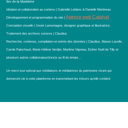
Îles-de-la-Madeleine
Idéation et collaboration au contenu | Gabrielle Leblanc & Danielle Martineau
Agence web Catalyst
Développement et programmation du site |
Conception visuelle | Josée Lamontagne, designer graphique et illustratrice
Traitement des archives sonores | Claudius
Recherche, contenus, compilation et entrée des données | Claudius, Manon Lacelle,
Carole Painchaud, Marie-Hélène Verdier, Marlène Vigneau, Esther Noël de Tilly et
plusieurs autres collaborateur(trice)s au fil du temps…
Un merci tout spécial aux médiateurs et médiatrices du patrimoine vivant qui
donneront vie à cette plateforme en transmettant les trésors qu’elle contient