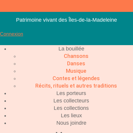
Aller
au
contenu
Patrimoine vivant des Îles-de-la-Madeleine
Connexion
La bouillée
Chansons
Danses
Musique
Contes et légendes
Récits, rituels et autres traditions
Les porteurs
Les collecteurs
Les collections
Les lieux
Nous joindre