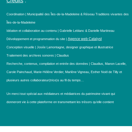
Crédits
:
Coordination | Municipalité des Îles-de-la-Madeleine & Réseau Traditions vivantes des
Îles-de-la-Madeleine
Idéation et collaboration au contenu | Gabrielle Leblanc & Danielle Martineau
Agence web Catalyst
Développement et programmation du site |
Conception visuelle | Josée Lamontagne, designer graphique et illustratrice
Traitement des archives sonores | Claudius
Recherche, contenus, compilation et entrée des données | Claudius, Manon Lacelle,
Carole Painchaud, Marie-Hélène Verdier, Marlène Vigneau, Esther Noël de Tilly et
plusieurs autres collaborateur(trice)s au fil du temps…
Un merci tout spécial aux médiateurs et médiatrices du patrimoine vivant qui
donneront vie à cette plateforme en transmettant les trésors qu’elle contient