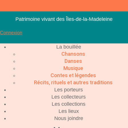
Aller
au
contenu
Patrimoine vivant des Îles-de-la-Madeleine
Connexion
La bouillée
Chansons
Danses
Musique
Contes et légendes
Récits, rituels et autres traditions
Les porteurs
Les collecteurs
Les collections
Les lieux
Nous joindre