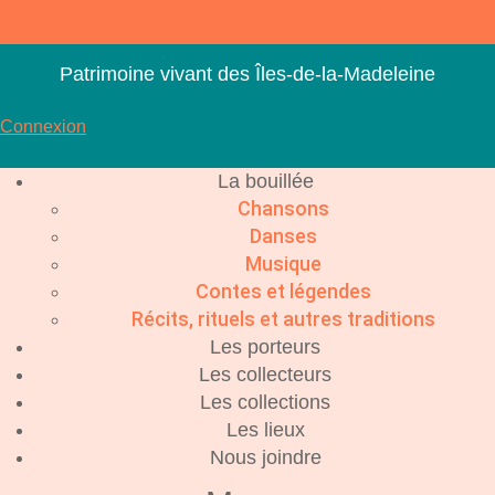
Aller
au
contenu
Patrimoine vivant des Îles-de-la-Madeleine
Connexion
La bouillée
Chansons
Danses
Musique
Contes et légendes
Récits, rituels et autres traditions
Les porteurs
Les collecteurs
Les collections
Les lieux
Nous joindre