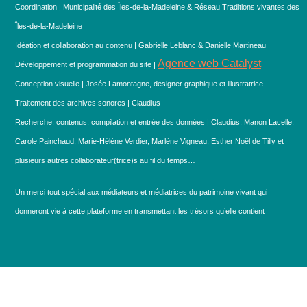
Coordination | Municipalité des Îles-de-la-Madeleine & Réseau Traditions vivantes des
Îles-de-la-Madeleine
Idéation et collaboration au contenu | Gabrielle Leblanc & Danielle Martineau
Agence web Catalyst
Développement et programmation du site |
Conception visuelle | Josée Lamontagne, designer graphique et illustratrice
Traitement des archives sonores | Claudius
Recherche, contenus, compilation et entrée des données | Claudius, Manon Lacelle,
Carole Painchaud, Marie-Hélène Verdier, Marlène Vigneau, Esther Noël de Tilly et
plusieurs autres collaborateur(trice)s au fil du temps…
Un merci tout spécial aux médiateurs et médiatrices du patrimoine vivant qui
donneront vie à cette plateforme en transmettant les trésors qu’elle contient