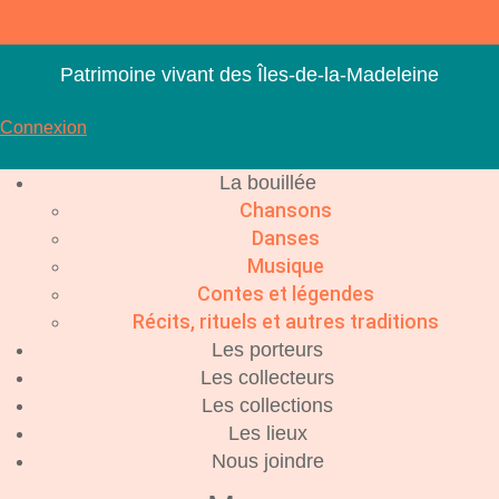
Aller
au
contenu
Patrimoine vivant des Îles-de-la-Madeleine
Connexion
La bouillée
Chansons
Danses
Musique
Contes et légendes
Récits, rituels et autres traditions
Les porteurs
Les collecteurs
Les collections
Les lieux
Nous joindre