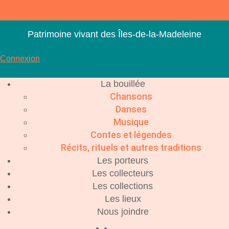
Aller
au
contenu
Patrimoine vivant des Îles-de-la-Madeleine
Connexion
La bouillée
Chansons
Danses
Musique
Contes et légendes
Récits, rituels et autres traditions
Les porteurs
Les collecteurs
Les collections
Les lieux
Nous joindre