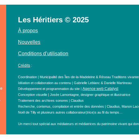
Les Héritiers © 2025
À propos
Nouvelles
Conditions d’utilisation
Crédits
:
Coordination | Municipalité des Îles-de-la-Madeleine & Réseau Traditions vivante
Idéation et collaboration au contenu | Gabrielle Leblanc & Danielle Martineau
te
Agence web Catalyst
Développement et programmation du site |
Conception visuelle | Josée Lamontagne, designer graphique et illustratrice
-
Traitement des archives sonores | Claudius
Recherche, contenus, compilation et entrée des données | Claudius, Manon Lace
Noël de Tilly et plusieurs autres collaborateur(trice)s au fil du temps…
Un merci tout spécial aux médiateurs et médiatrices du patrimoine vivant qui donn