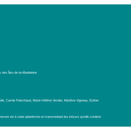
s des Îles-de-la-Madeleine
lle, Carole Painchaud, Marie-Hélène Verdier, Marlène Vigneau, Esther
eront vie à cette plateforme en transmettant les trésors qu’elle contient