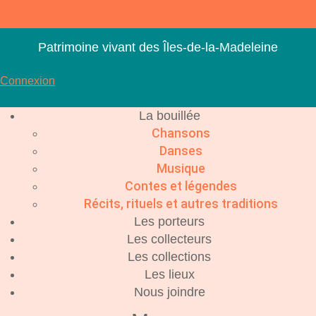
Aller
au
contenu
Patrimoine vivant des Îles-de-la-Madeleine
Connexion
La bouillée
Chansons
Danses
Musique
Contes et légendes
Récits, rituels et autres traditions
Les porteurs
Les collecteurs
Les collections
Les lieux
Nous joindre