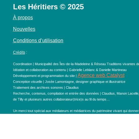
Les Héritiers © 2025
À propos
Nouvelles
Conditions d’utilisation
Crédits
:
Coordination | Municipalité des Îles-de-la-Madeleine & Réseau Traditions vivantes d
Idéation et collaboration au contenu | Gabrielle Leblanc & Danielle Martineau
Agence web Catalyst
Développement et programmation du site |
Conception visuelle | Josée Lamontagne, designer graphique et illustratrice
Traitement des archives sonores | Claudius
Recherche, contenus, compilation et entrée des données | Claudius, Manon Lacelle
de Tilly et plusieurs autres collaborateur(trice)s au fil du temps…
Un merci tout spécial aux médiateurs et médiatrices du patrimoine vivant qui donneron