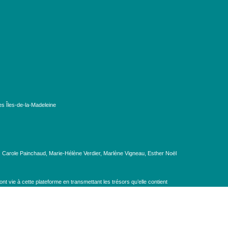
es Îles-de-la-Madeleine
, Carole Painchaud, Marie-Hélène Verdier, Marlène Vigneau, Esther Noël
t vie à cette plateforme en transmettant les trésors qu’elle contient