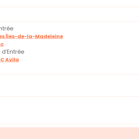
Entrée
es Îles-de-la-Madeleine
nc
e d’Entrée
C Avila