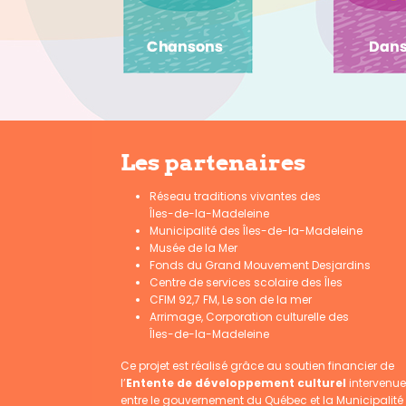
Les partenaires
Réseau traditions vivantes des
Îles-de-la-Madeleine
Municipalité des Îles-de-la-Madeleine
Musée de la Mer
Fonds du Grand Mouvement Desjardins
Centre de services scolaire des Îles
CFIM 92,7 FM, Le son de la mer
Arrimage, Corporation culturelle des
Îles-de-la-Madeleine
Ce projet est réalisé grâce au soutien financier de
l’
Entente de développement culturel
intervenue
entre le gouvernement du Québec et la Municipalité