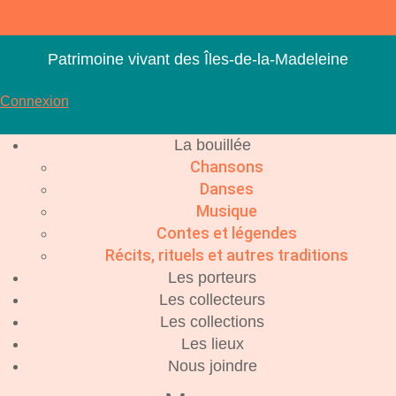
Aller
au
contenu
Patrimoine vivant des Îles-de-la-Madeleine
Connexion
La bouillée
Chansons
Danses
Musique
Contes et légendes
Récits, rituels et autres traditions
Les porteurs
Les collecteurs
Les collections
Les lieux
Nous joindre