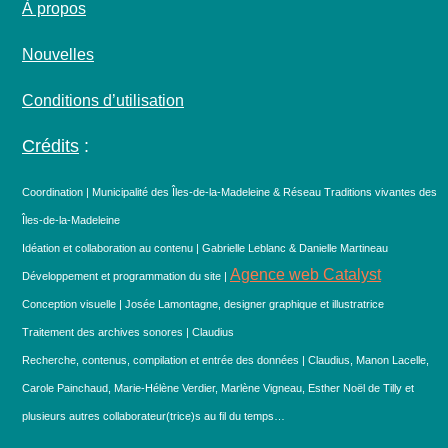
À propos
Nouvelles
Conditions d’utilisation
Crédits
:
Coordination | Municipalité des Îles-de-la-Madeleine & Réseau Traditions vivantes des
Îles-de-la-Madeleine
Idéation et collaboration au contenu | Gabrielle Leblanc & Danielle Martineau
Agence web Catalyst
Développement et programmation du site |
Conception visuelle | Josée Lamontagne, designer graphique et illustratrice
Traitement des archives sonores | Claudius
Recherche, contenus, compilation et entrée des données | Claudius, Manon Lacelle,
Carole Painchaud, Marie-Hélène Verdier, Marlène Vigneau, Esther Noël de Tilly et
plusieurs autres collaborateur(trice)s au fil du temps…