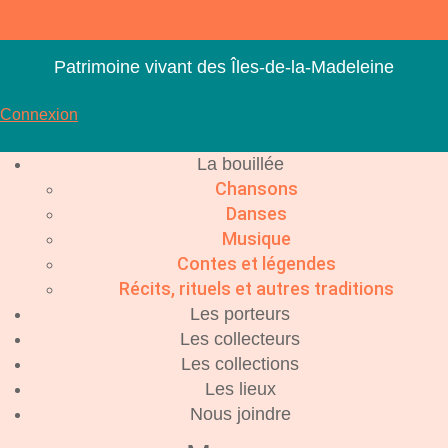
Aller
au
contenu
Patrimoine vivant des Îles-de-la-Madeleine
Connexion
La bouillée
Chansons
Danses
Musique
Contes et légendes
Récits, rituels et autres traditions
Les porteurs
Les collecteurs
Les collections
Les lieux
Nous joindre