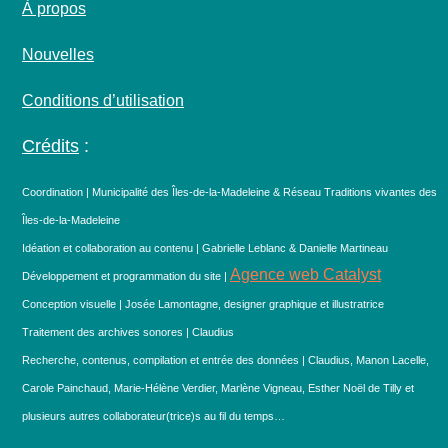
À propos
Nouvelles
Conditions d’utilisation
Crédits
:
Coordination | Municipalité des Îles-de-la-Madeleine & Réseau Traditions vivantes des
Îles-de-la-Madeleine
Idéation et collaboration au contenu | Gabrielle Leblanc & Danielle Martineau
Agence web Catalyst
Développement et programmation du site |
Conception visuelle | Josée Lamontagne, designer graphique et illustratrice
Traitement des archives sonores | Claudius
Recherche, contenus, compilation et entrée des données | Claudius, Manon Lacelle,
Carole Painchaud, Marie-Hélène Verdier, Marlène Vigneau, Esther Noël de Tilly et
plusieurs autres collaborateur(trice)s au fil du temps…