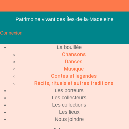
Aller
au
contenu
Patrimoine vivant des Îles-de-la-Madeleine
Connexion
La bouillée
Chansons
Danses
Musique
Contes et légendes
Récits, rituels et autres traditions
Les porteurs
Les collecteurs
Les collections
Les lieux
Nous joindre