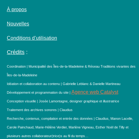
À propos
Nouvelles
Conditions d’utilisation
Crédits
:
Coordination | Municipalité des Îles-de-la-Madeleine & Réseau Traditions vivantes des
Îles-de-la-Madeleine
Idéation et collaboration au contenu | Gabrielle Leblanc & Danielle Martineau
Agence web Catalyst
Développement et programmation du site |
Conception visuelle | Josée Lamontagne, designer graphique et illustratrice
Traitement des archives sonores | Claudius
Recherche, contenus, compilation et entrée des données | Claudius, Manon Lacelle,
Carole Painchaud, Marie-Hélène Verdier, Marlène Vigneau, Esther Noël de Tilly et
plusieurs autres collaborateur(trice)s au fil du temps…