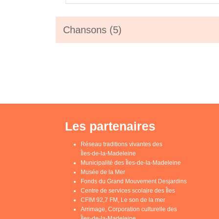
Chansons (5)
Les partenaires
Réseau traditions vivantes des
Îles-de-la-Madeleine
Municipalité des Îles-de-la-Madeleine
Musée de la Mer
Fonds du Grand Mouvement Desjardins
Centre de services scolaire des Îles
CFIM 92,7 FM, Le son de la mer
Arrimage, Corporation culturelle des
Îles-de-la-Madeleine