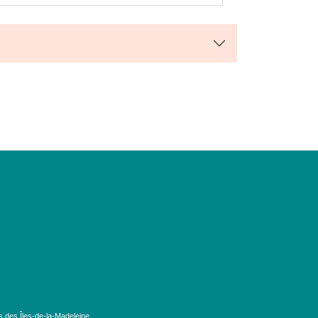
s des Îles-de-la-Madeleine