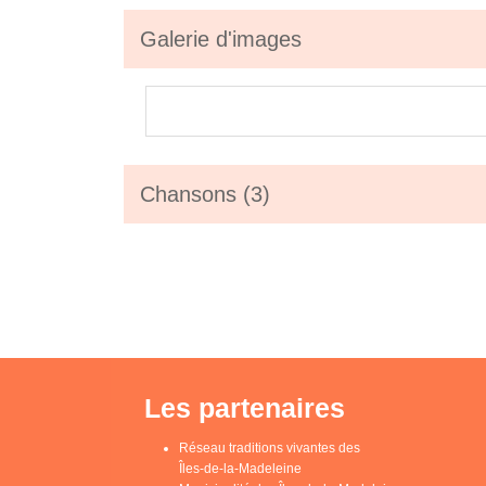
Galerie d'images
Chansons (3)
Les partenaires
Réseau traditions vivantes des
Îles-de-la-Madeleine