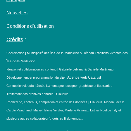
Nouvelles
Conditions d’utilisation
Crédits
:
Coordination | Municipalité des Îles-de-la-Madeleine & Réseau Traditions vivantes des
Îles-de-la-Madeleine
Idéation et collaboration au contenu | Gabrielle Leblanc & Danielle Martineau
Agence web Catalyst
Développement et programmation du site |
Conception visuelle | Josée Lamontagne, designer graphique et illustratrice
Traitement des archives sonores | Claudius
Recherche, contenus, compilation et entrée des données | Claudius, Manon Lacelle,
Carole Painchaud, Marie-Hélène Verdier, Marlène Vigneau, Esther Noël de Tilly et
plusieurs autres collaborateur(trice)s au fil du temps…