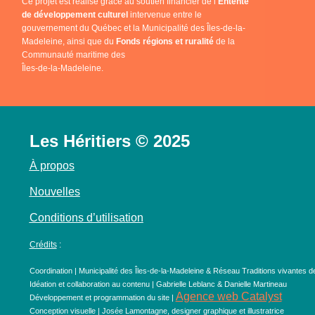
Ce projet est réalisé grâce au soutien financier de l’
Entente
de développement culturel
intervenue entre le
gouvernement du Québec et la Municipalité des Îles-de-la-
Madeleine, ainsi que du
Fonds régions et ruralité
de la
Communauté maritime des
Îles-de-la-Madeleine.
Les Héritiers © 2025
À propos
Nouvelles
Conditions d’utilisation
Crédits
:
Coordination | Municipalité des Îles-de-la-Madeleine & Réseau Traditions vivantes d
Idéation et collaboration au contenu | Gabrielle Leblanc & Danielle Martineau
Agence web Catalyst
Développement et programmation du site |
Conception visuelle | Josée Lamontagne, designer graphique et illustratrice