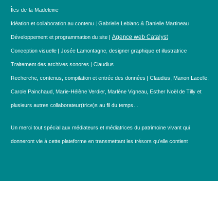
Îles-de-la-Madeleine
Idéation et collaboration au contenu | Gabrielle Leblanc & Danielle Martineau
Agence web Catalyst
Développement et programmation du site |
Conception visuelle | Josée Lamontagne, designer graphique et illustratrice
Traitement des archives sonores | Claudius
Recherche, contenus, compilation et entrée des données | Claudius, Manon Lacelle,
Carole Painchaud, Marie-Hélène Verdier, Marlène Vigneau, Esther Noël de Tilly et
plusieurs autres collaborateur(trice)s au fil du temps…
Un merci tout spécial aux médiateurs et médiatrices du patrimoine vivant qui
donneront vie à cette plateforme en transmettant les trésors qu’elle contient