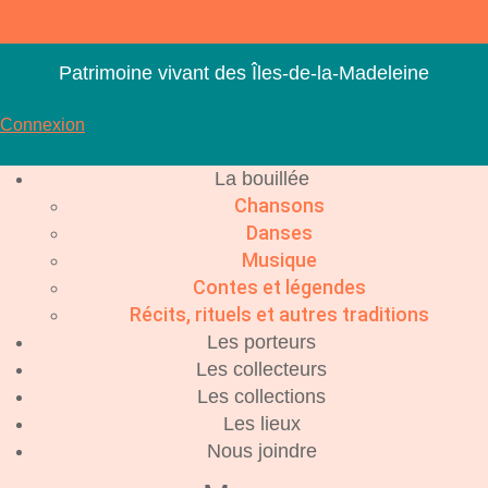
Aller
au
contenu
Patrimoine vivant des Îles-de-la-Madeleine
Connexion
La bouillée
Chansons
Danses
Musique
Contes et légendes
Récits, rituels et autres traditions
Les porteurs
Les collecteurs
Les collections
Les lieux
Nous joindre