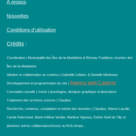
À propos
Nouvelles
Conditions d’utilisation
Crédits
:
Coordination | Municipalité des Îles-de-la-Madeleine & Réseau Traditions vivantes des
Îles-de-la-Madeleine
Idéation et collaboration au contenu | Gabrielle Leblanc & Danielle Martineau
Agence web Catalyst
Développement et programmation du site |
Conception visuelle | Josée Lamontagne, designer graphique et illustratrice
Traitement des archives sonores | Claudius
Recherche, contenus, compilation et entrée des données | Claudius, Manon Lacelle,
Carole Painchaud, Marie-Hélène Verdier, Marlène Vigneau, Esther Noël de Tilly et
plusieurs autres collaborateur(trice)s au fil du temps…