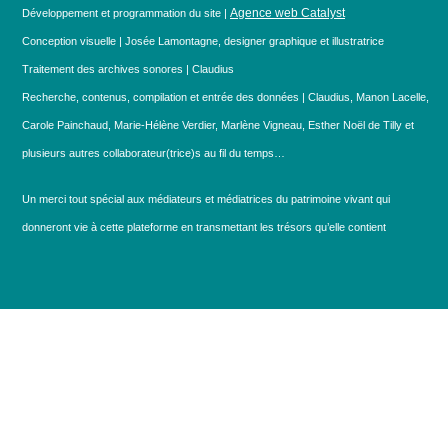
Agence web Catalyst
Développement et programmation du site |
Conception visuelle | Josée Lamontagne, designer graphique et illustratrice
Traitement des archives sonores | Claudius
Recherche, contenus, compilation et entrée des données | Claudius, Manon Lacelle,
Carole Painchaud, Marie-Hélène Verdier, Marlène Vigneau, Esther Noël de Tilly et
plusieurs autres collaborateur(trice)s au fil du temps…
Un merci tout spécial aux médiateurs et médiatrices du patrimoine vivant qui
donneront vie à cette plateforme en transmettant les trésors qu’elle contient