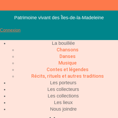
Aller
au
contenu
Patrimoine vivant des Îles-de-la-Madeleine
Connexion
La bouillée
Chansons
Danses
Musique
Contes et légendes
Récits, rituels et autres traditions
Les porteurs
Les collecteurs
Les collections
Les lieux
Nous joindre