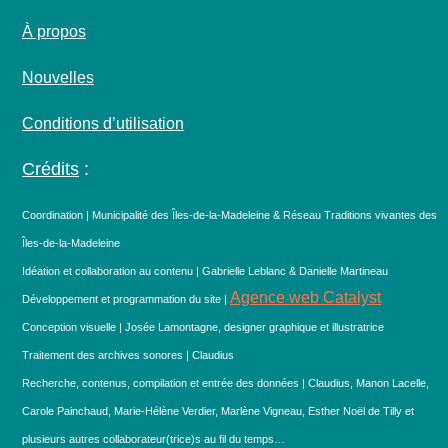
À propos
Nouvelles
Conditions d’utilisation
Crédits
:
Coordination | Municipalité des Îles-de-la-Madeleine & Réseau Traditions vivantes des
Îles-de-la-Madeleine
Idéation et collaboration au contenu | Gabrielle Leblanc & Danielle Martineau
Agence web Catalyst
Développement et programmation du site |
Conception visuelle | Josée Lamontagne, designer graphique et illustratrice
Traitement des archives sonores | Claudius
Recherche, contenus, compilation et entrée des données | Claudius, Manon Lacelle,
Carole Painchaud, Marie-Hélène Verdier, Marlène Vigneau, Esther Noël de Tilly et
plusieurs autres collaborateur(trice)s au fil du temps…