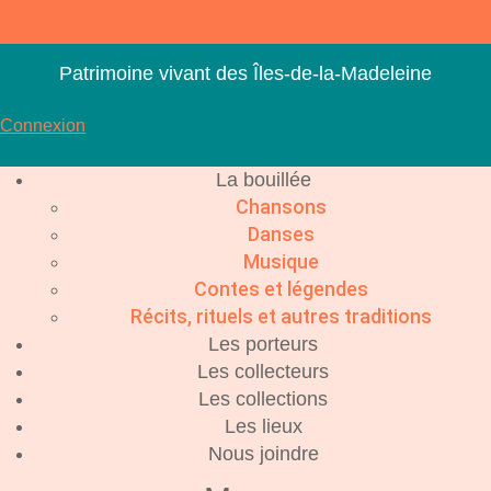
Aller
au
contenu
Patrimoine vivant des Îles-de-la-Madeleine
Connexion
La bouillée
Chansons
Danses
Musique
Contes et légendes
Récits, rituels et autres traditions
Les porteurs
Les collecteurs
Les collections
Les lieux
Nous joindre