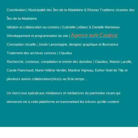
Coordination | Municipalité des Îles-de-la-Madeleine & Réseau Traditions vivantes des
Îles-de-la-Madeleine
Idéation et collaboration au contenu | Gabrielle Leblanc & Danielle Martineau
Agence web Catalyst
Développement et programmation du site |
Conception visuelle | Josée Lamontagne, designer graphique et illustratrice
Traitement des archives sonores | Claudius
Recherche, contenus, compilation et entrée des données | Claudius, Manon Lacelle,
Carole Painchaud, Marie-Hélène Verdier, Marlène Vigneau, Esther Noël de Tilly et
plusieurs autres collaborateur(trice)s au fil du temps…
Un merci tout spécial aux médiateurs et médiatrices du patrimoine vivant qui
donneront vie à cette plateforme en transmettant les trésors qu’elle contient