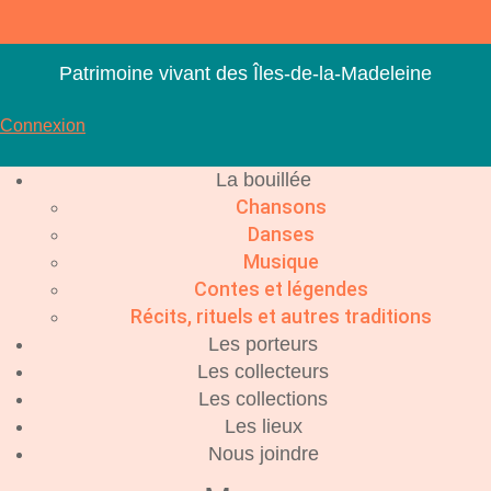
Aller
au
contenu
Patrimoine vivant des Îles-de-la-Madeleine
Connexion
La bouillée
Chansons
Danses
Musique
Contes et légendes
Récits, rituels et autres traditions
Les porteurs
Les collecteurs
Les collections
Les lieux
Nous joindre