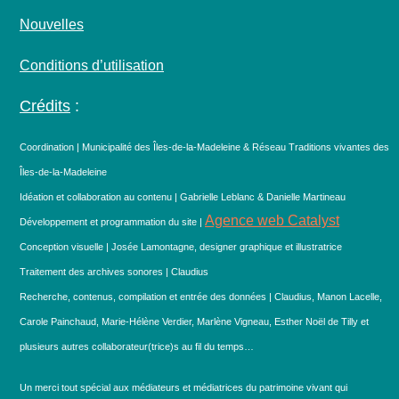
Nouvelles
Conditions d’utilisation
Crédits
:
Coordination | Municipalité des Îles-de-la-Madeleine & Réseau Traditions vivantes des
Îles-de-la-Madeleine
Idéation et collaboration au contenu | Gabrielle Leblanc & Danielle Martineau
Agence web Catalyst
Développement et programmation du site |
Conception visuelle | Josée Lamontagne, designer graphique et illustratrice
Traitement des archives sonores | Claudius
Recherche, contenus, compilation et entrée des données | Claudius, Manon Lacelle,
Carole Painchaud, Marie-Hélène Verdier, Marlène Vigneau, Esther Noël de Tilly et
plusieurs autres collaborateur(trice)s au fil du temps…
Un merci tout spécial aux médiateurs et médiatrices du patrimoine vivant qui