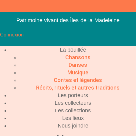
Aller
au
contenu
Patrimoine vivant des Îles-de-la-Madeleine
Connexion
La bouillée
Chansons
Danses
Musique
Contes et légendes
Récits, rituels et autres traditions
Les porteurs
Les collecteurs
Les collections
Les lieux
Nous joindre