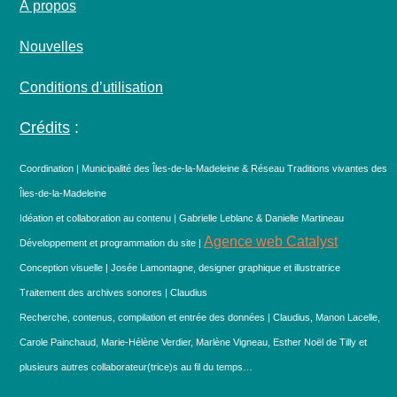
À propos
Nouvelles
Conditions d’utilisation
Crédits
:
Coordination | Municipalité des Îles-de-la-Madeleine & Réseau Traditions vivantes des
Îles-de-la-Madeleine
Idéation et collaboration au contenu | Gabrielle Leblanc & Danielle Martineau
Agence web Catalyst
Développement et programmation du site |
Conception visuelle | Josée Lamontagne, designer graphique et illustratrice
Traitement des archives sonores | Claudius
Recherche, contenus, compilation et entrée des données | Claudius, Manon Lacelle,
Carole Painchaud, Marie-Hélène Verdier, Marlène Vigneau, Esther Noël de Tilly et
plusieurs autres collaborateur(trice)s au fil du temps…