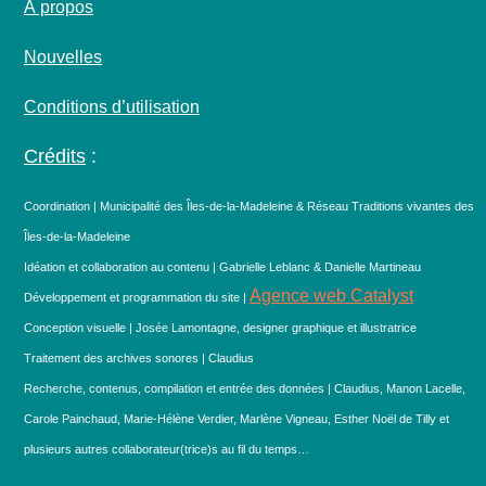
À propos
Nouvelles
Conditions d’utilisation
Crédits
:
Coordination | Municipalité des Îles-de-la-Madeleine & Réseau Traditions vivantes des
Îles-de-la-Madeleine
Idéation et collaboration au contenu | Gabrielle Leblanc & Danielle Martineau
Agence web Catalyst
Développement et programmation du site |
Conception visuelle | Josée Lamontagne, designer graphique et illustratrice
Traitement des archives sonores | Claudius
Recherche, contenus, compilation et entrée des données | Claudius, Manon Lacelle,
Carole Painchaud, Marie-Hélène Verdier, Marlène Vigneau, Esther Noël de Tilly et
plusieurs autres collaborateur(trice)s au fil du temps…