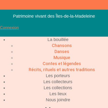
Aller
au
contenu
Patrimoine vivant des Îles-de-la-Madeleine
Connexion
La bouillée
Chansons
Danses
Musique
Contes et légendes
Récits, rituels et autres traditions
Les porteurs
Les collecteurs
Les collections
Les lieux
Nous joindre