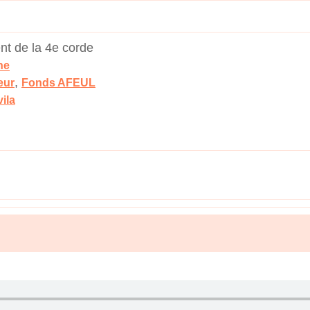
nt de la 4e corde
ne
,
eur
Fonds AFEUL
ila