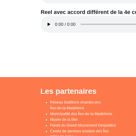
Reel avec accord différent de la 4e 
Les partenaires
Réseau traditions vivantes des
Îles-de-la-Madeleine
Municipalité des Îles-de-la-Madeleine
Musée de la Mer
Fonds du Grand Mouvement Desjardins
Centre de services scolaire des Îles