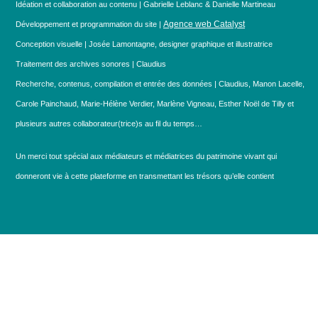
Idéation et collaboration au contenu | Gabrielle Leblanc & Danielle Martineau
Agence web Catalyst
Développement et programmation du site |
Conception visuelle | Josée Lamontagne, designer graphique et illustratrice
Traitement des archives sonores | Claudius
Recherche, contenus, compilation et entrée des données | Claudius, Manon Lacelle,
Carole Painchaud, Marie-Hélène Verdier, Marlène Vigneau, Esther Noël de Tilly et
plusieurs autres collaborateur(trice)s au fil du temps…
Un merci tout spécial aux médiateurs et médiatrices du patrimoine vivant qui
donneront vie à cette plateforme en transmettant les trésors qu’elle contient